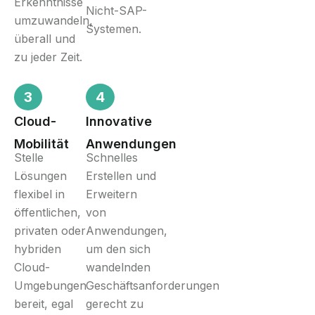
Erkenntnisse
Nicht-SAP-
umzuwandeln,
Systemen.
überall und
zu jeder Zeit.
3
4
Cloud-
Innovative
Mobilität
Anwendungen
Stelle
Schnelles
Lösungen
Erstellen und
flexibel in
Erweitern
öffentlichen,
von
privaten oder
Anwendungen,
hybriden
um den sich
Cloud-
wandelnden
Umgebungen
Geschäftsanforderungen
bereit, egal
gerecht zu