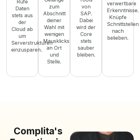
Rufe
verwertbare
zum
von
Daten
Erkenntnisse.
Abschnitt
SAP.
stets aus
Knüpfe
deiner
Dabei
der
Schnittstellen
Wahl mit
wird der
Cloud ab
nach
wenigen
Core
um
belieben.
Mausklicks
stets
Serverstrukturen
an Ort
sauber
einzusparen.
und
bleiben.
Stelle.
Complita's