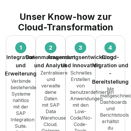
Unser Know-how zur
Cloud-Transformation
1
2
3
4
Integration
Datenmanagement
Anwendungsentwicklung
Cloud-
und
und Analytik
und Innovation
Migration und
Zentralisiere
Schnelles
Erweiterung
-
und
Erstellen
Verbinde
Bereitstellung
verwalte
von
bestehende
Mit
deine
benutzerdefinierten
Systeme
maßgeschneid
Daten
Anwendungen
nahtlos
Dashboards
mit SAP
mit den
mit der
und
Data
Low-
SAP
Berichtstools
Warehouse
Code/No-
Integration
erhältst
Cloud.
Code-
Suite.
du
Gelange
Tools