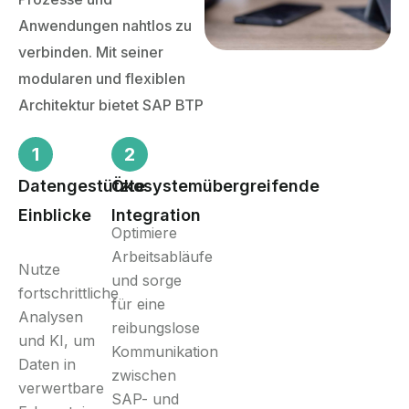
Anwendungen nahtlos zu
verbinden. Mit seiner
modularen und flexiblen
Architektur bietet SAP BTP
1
2
Datengestützte
Ökosystemübergreifende
Einblicke
Integration
Optimiere
Arbeitsabläufe
Nutze
und sorge
fortschrittliche
für eine
Analysen
reibungslose
und KI, um
Kommunikation
Daten in
zwischen
verwertbare
SAP- und